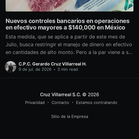
Nuevos controles bancarios en operaciones
en efectivo mayores a $140,000 en México
Esta medida, que se aplica a partir de este mes de
Julio, busca restringir el manejo de dinero en efectivo
en cantidades de alto monto. Pero a la par viene a ser
un candado operativo adicional con el que cumplir.
C.P.C. Gerardo Cruz Villarreal H.
Antecedentes Desde hace casi 20 años, las
9 de jul. de 2026
•
3 min read
autoridades mexicanas, tanto
Cruz Villarreal S.C.
© 2026
Privacidad
Contacto
Estamos contratando
Sitio de la Empresa