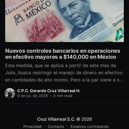
Nuevos controles bancarios en operaciones
en efectivo mayores a $140,000 en México
Esta medida, que se aplica a partir de este mes de
Julio, busca restringir el manejo de dinero en efectivo
en cantidades de alto monto. Pero a la par viene a ser
un candado operativo adicional con el que cumplir.
C.P.C. Gerardo Cruz Villarreal H.
Antecedentes Desde hace casi 20 años, las
9 de jul. de 2026
•
3 min read
autoridades mexicanas, tanto
Cruz Villarreal S.C.
© 2026
Privacidad
Contacto
Estamos contratando