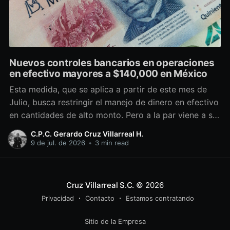
Nuevos controles bancarios en operaciones
en efectivo mayores a $140,000 en México
Esta medida, que se aplica a partir de este mes de
Julio, busca restringir el manejo de dinero en efectivo
en cantidades de alto monto. Pero a la par viene a ser
un candado operativo adicional con el que cumplir.
C.P.C. Gerardo Cruz Villarreal H.
Antecedentes Desde hace casi 20 años, las
9 de jul. de 2026
•
3 min read
autoridades mexicanas, tanto
Cruz Villarreal S.C.
© 2026
Privacidad
Contacto
Estamos contratando
Sitio de la Empresa