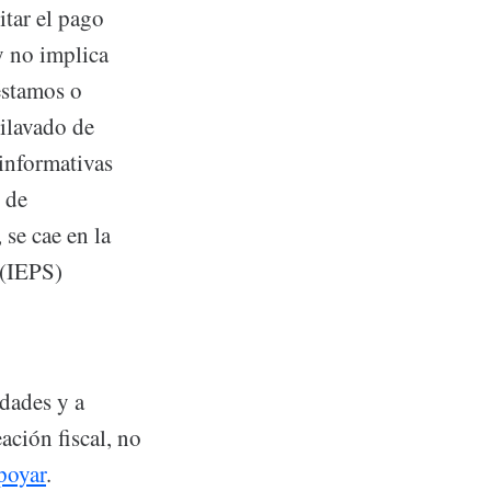
itar el pago
y no implica
éstamos o
ilavado de
informativas
o de
 se cae en la
 (IEPS)
idades y a
ación fiscal, no
poyar
.