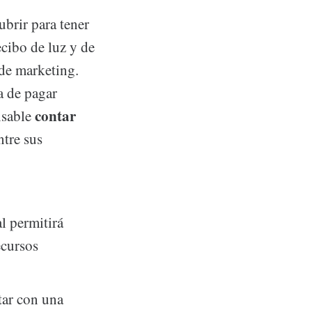
ubrir para tener
cibo de luz y de
 de marketing.
a de pagar
contar
nsable
ntre sus
l permitirá
ecursos
tar con una