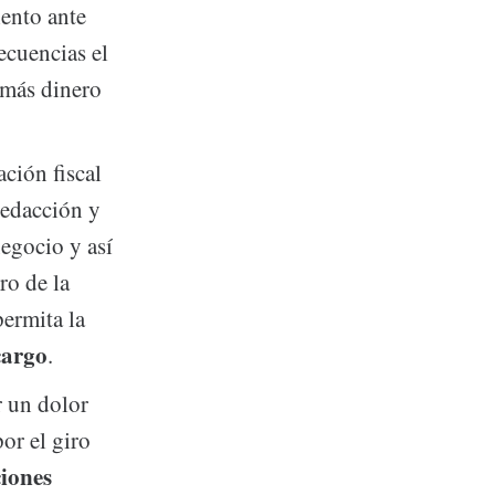
iento ante
ecuencias el
 más dinero
ción fiscal
redacción y
negocio y así
ro de la
permita la
cargo
.
r un dolor
or el giro
ciones