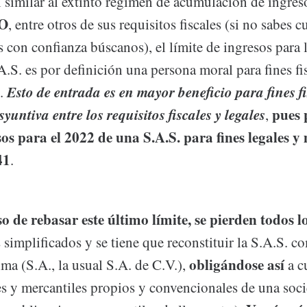
si similar al extinto régimen de acumulación de ingres
CO
, entre otros de sus requisitos fiscales (si no sabes c
 con confianza búscanos), el límite de ingresos para 
.S. es por definición una persona moral para fines fis
Esto de entrada es en mayor beneficio para fines fis
0.
yuntiva entre los requisitos fiscales y legales
pues 
,
sos para el 2022 de una S.A.S. para fines legales y 
41
.
so de rebasar este último límite, se pierden todos l
 simplificados y se tiene que reconstituir la S.A.S. 
obligándose así
a (S.A., la usual S.A. de C.V.),
a c
les y mercantiles propios y convencionales de una soc