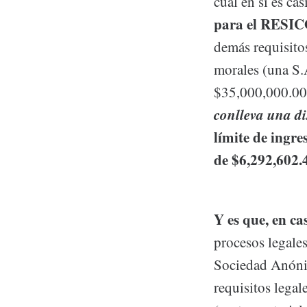
cual en sí es ca
para el RESI
demás requisitos
morales (una S.A
$35,000,000.0
conlleva una dis
límite de ingre
de $6,292,602.
Y es que, en ca
procesos legales
Sociedad Anónim
requisitos lega