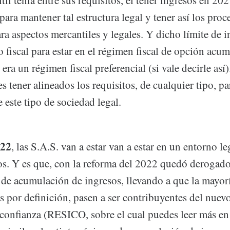
il tenía entre sus requisitos, el tener ingresos en 20
ara mantener tal estructura legal y tener así los proc
ra aspectos mercantiles y legales. Y dicho límite de i
to fiscal para estar en el régimen fiscal de opción acu
 era un régimen fiscal preferencial (si vale decirle así)
s tener alineados los requisitos, de cualquier tipo, pa
e este tipo de sociedad legal.
022
, las S.A.S. van a estar van a estar en un entorno le
dos. Y es que, con la reforma del 2022 quedó derogad
 de acumulación de ingresos, llevando a que la mayorí
s por definición, pasen a ser contribuyentes del nue
 confianza (RESICO, sobre el cual puedes leer más en