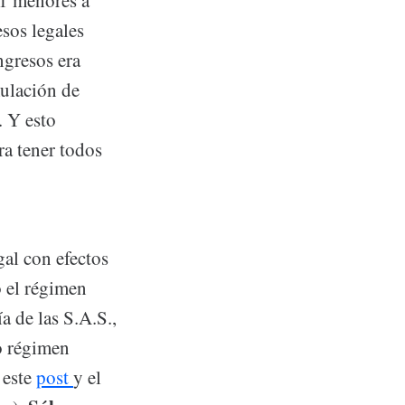
21 menores a
esos legales
ngresos era
mulación de
. Y esto
ra tener todos
gal con efectos
o el régimen
a de las S.A.S.,
vo régimen
 este
post
y el