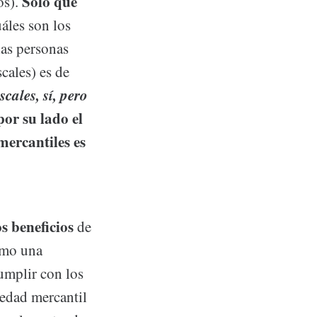
Sólo que
os).
uáles son los
las personas
cales) es de
cales, sí, pero
por su lado el
mercantiles es
os beneficios
de
como una
umplir con los
iedad mercantil