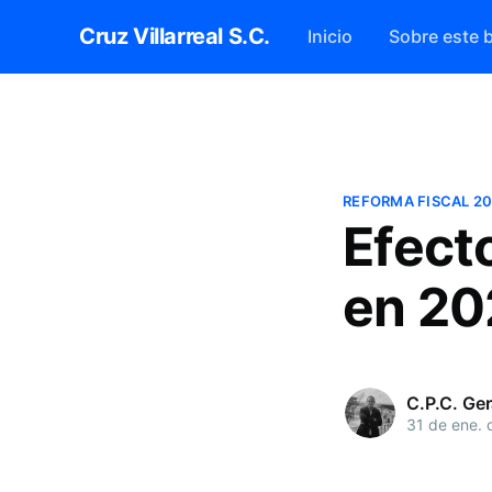
Cruz Villarreal S.C.
Inicio
Sobre este 
REFORMA FISCAL 2
Efecto
en 20
C.P.C. Ger
31 de ene. 